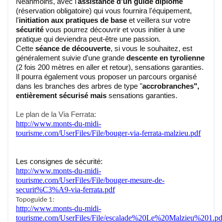
Néanmoins, avec l'
assistance d'un guide diplomé
(réservation obligatoire) qui vous fournira l'équipement,
l'
initiation aux pratiques de base
et veillera sur votre
sécurité
vous pourrez découvrir et vous initier à une
pratique qui deviendra peut-être une passion.
Cette
séance de découverte
, si vous le souhaitez, est
généralement suivie d'une grande
descente en tyrolienne
(2 fois 200 mètres en aller et retour), sensations garanties.
Il pourra également vous proposer un parcours organisé
dans les branches des arbres de type "
accrobranches",
entièrement sécurisé mais
sensations garanties.
Le plan de la Via Ferrata:
http://www.monts-du-midi-
tourisme.com/UserFiles/File/bouger-via-ferrata-malzieu.pdf
Les consignes de sécurité:
http://www.monts-du-midi-
tourisme.com/UserFiles/File/bouger-mesure-de-
securit%C3%A9-via-ferrata.pdf
Topoguide 1:
http://www.monts-du-midi-
tourisme.com/UserFiles/File/escalade%20Le%20Malzieu%201.pd