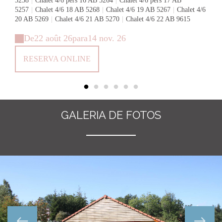
5258
|
Chalet 4/6 pers 16 AB 5264
|
Chalet 4/6 pers 17 AB
5257
|
Chalet 4/6 18 AB 5268
|
Chalet 4/6 19 AB 5267
|
Chalet 4/6
20 AB 5269
|
Chalet 4/6 21 AB 5270
|
Chalet 4/6 22 AB 9615
De
22 août 26
para
14 nov. 26
RESERVA ONLINE
GALERIA DE FOTOS