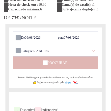
Hora do check-out :
10:30
Cama(s) de casal(s) :
1
Capacidade máxima:
6
Sofá(s)-cama duplo(s) :
1
DE
73€
/NOITE
De
para
1
aluguel /
2
adultos
PROCURAR
Reserva 100% segura, garantia das melhores tarifas, confirmação instantânea
Pagamento assegurado pela
-
Disponível
-
Indisponível