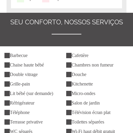
SEU CONFORTO, NOSSOS SERVIÇOS
Barbecue
Cafetière
Chaise haute bébé
Chambres non fumeur
Double vitrage
Douche
Grille-pain
Kitchenette
Lit bébé (sur demande)
Micro-ondes
Réfrigérateur
Salon de jardin
Téléphone
Télévision écran plat
Terrasse privative
Toilettes séparées
WC séparés
Wi-Fi haut débit gratuit