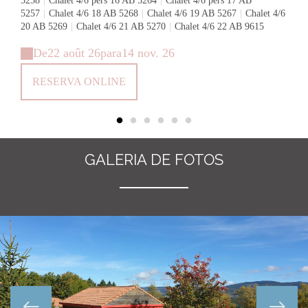
5258
|
Chalet 4/6 pers 16 AB 5264
|
Chalet 4/6 pers 17 AB
5257
|
Chalet 4/6 18 AB 5268
|
Chalet 4/6 19 AB 5267
|
Chalet 4/6
20 AB 5269
|
Chalet 4/6 21 AB 5270
|
Chalet 4/6 22 AB 9615
De
22 août 26
para
14 nov. 26
RESERVA ONLINE
GALERIA DE FOTOS