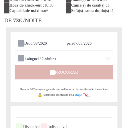
Hora do check-out :
10:30
Cama(s) de casal(s) :
1
Capacidade máxima:
6
Sofá(s)-cama duplo(s) :
1
DE
73€
/NOITE
De
para
1
aluguel /
2
adultos
PROCURAR
Reserva 100% segura, garantia das melhores tarifas, confirmação instantânea
Pagamento assegurado pela
-
Disponível
-
Indisponível