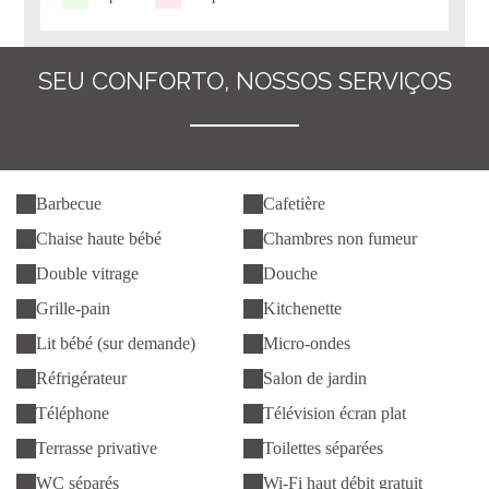
SEU CONFORTO, NOSSOS SERVIÇOS
Barbecue
Cafetière
Chaise haute bébé
Chambres non fumeur
Double vitrage
Douche
Grille-pain
Kitchenette
Lit bébé (sur demande)
Micro-ondes
Réfrigérateur
Salon de jardin
Téléphone
Télévision écran plat
Terrasse privative
Toilettes séparées
WC séparés
Wi-Fi haut débit gratuit