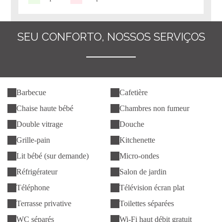
SEU CONFORTO, NOSSOS SERVIÇOS
Barbecue
Cafetière
Chaise haute bébé
Chambres non fumeur
Double vitrage
Douche
Grille-pain
Kitchenette
Lit bébé (sur demande)
Micro-ondes
Réfrigérateur
Salon de jardin
Téléphone
Télévision écran plat
Terrasse privative
Toilettes séparées
WC séparés
Wi-Fi haut débit gratuit