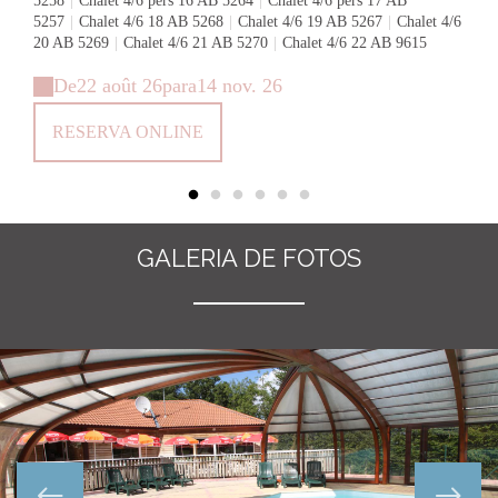
5258
|
Chalet 4/6 pers 16 AB 5264
|
Chalet 4/6 pers 17 AB
5257
|
Chalet 4/6 18 AB 5268
|
Chalet 4/6 19 AB 5267
|
Chalet 4/6
20 AB 5269
|
Chalet 4/6 21 AB 5270
|
Chalet 4/6 22 AB 9615
De
22 août 26
para
14 nov. 26
RESERVA ONLINE
GALERIA DE FOTOS