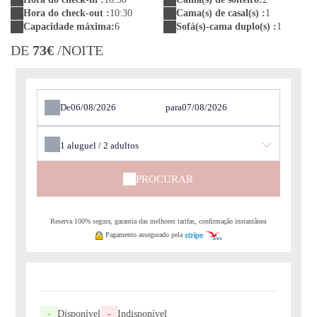
Hora do check-out :
10:30
Cama(s) de casal(s) :
1
Capacidade máxima:
6
Sofá(s)-cama duplo(s) :
1
DE
73€
/NOITE
De
para
1
aluguel /
2
adultos
PROCURAR
Reserva 100% segura, garantia das melhores tarifas, confirmação instantânea
Pagamento assegurado pela
-
Disponível
-
Indisponível