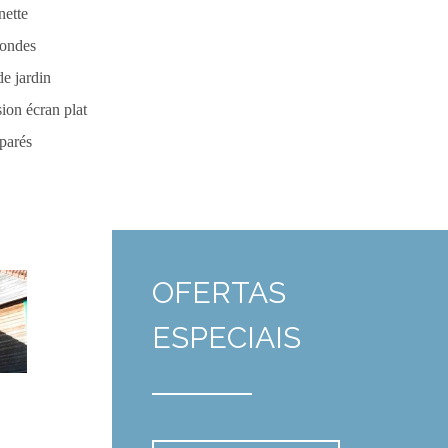
nette
ondes
de jardin
ion écran plat
parés
OFERTAS
ESPECIAIS
Pour 4 nuits en chalet 4/6
personnes