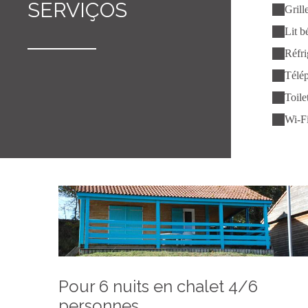
SERVIÇOS
Grill
Lit b
Réfri
Télé
Toile
Wi-Fi
Pour 6 nuits en chalet 4/6
personnes