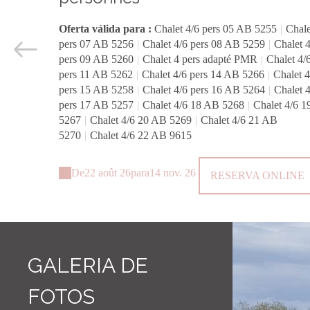
et 4/6
Oferta válida para :
Chalet 4/6 pers 05 AB 5255
|
Chale
4/6
pers 07 AB 5256
|
Chalet 4/6 pers 08 AB 5259
|
Chalet 4
6
pers 09 AB 5260
|
Chalet 4 pers adapté PMR
|
Chalet 4/
4/6
pers 11 AB 5262
|
Chalet 4/6 pers 14 AB 5266
|
Chalet 4
4/6
pers 15 AB 5258
|
Chalet 4/6 pers 16 AB 5264
|
Chalet 4
19 AB
pers 17 AB 5257
|
Chalet 4/6 18 AB 5268
|
Chalet 4/6 
5267
|
Chalet 4/6 20 AB 5269
|
Chalet 4/6 21 AB
5270
|
Chalet 4/6 22 AB 9615
De
22 août 26
para
14 nov. 26
RESERVA ONLINE
GALERIA DE
FOTOS