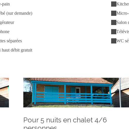
e-pain
Kitche
ébé (sur demande)
Micro-
gérateur
Salon 
phone
Télévis
ttes séparées
WC sé
 haut débit gratuit
Pour 5 nuits en chalet 4/6
personnes