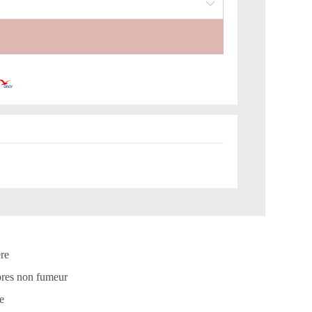
ère
res non fumeur
e