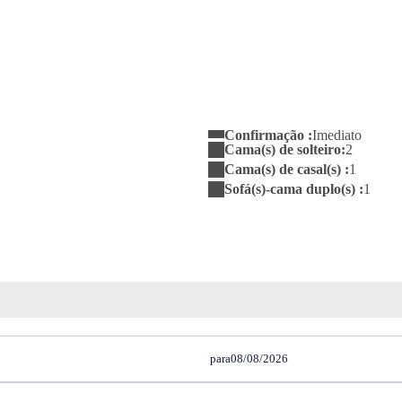
Confirmação :
Imediato
Cama(s) de solteiro:
2
Cama(s) de casal(s) :
1
Sofá(s)-cama duplo(s) :
1
para