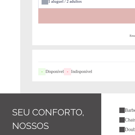
1
aluguel /
2
adultos
Rese
-
Disponível
-
Indisponível
SEU CONFORTO,
Barb
Chais
NOSSOS
Doubl