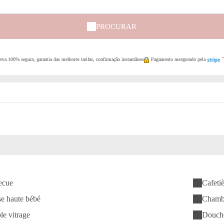
PROCURAR
rva 100% segura, garantia das melhores tarifas, confirmação instantânea
Pagamento assegurado pela
ecue
Cafeti
e haute bébé
Chamb
e vitrage
Douch