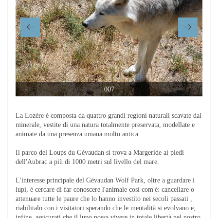
007
La Lozère è composta da quattro grandi regioni naturali scavate dal
minerale, vestite di una natura totalmente preservata, modellate e
animate da una presenza umana molto antica.
Il parco del Loups du Gévaudan si trova a Margeride ai piedi
dell'Aubrac a più di 1000 metri sul livello del mare.
L'interesse principale del Gévaudan Wolf Park, oltre a guardare i
lupi, è cercare di far conoscere l'animale così com'è: cancellare o
attenuare tutte le paure che lo hanno investito nei secoli passati ,
riabilitalo con i visitatori sperando che le mentalità si evolvano e,
infine, assicurati che il lupo possa vivere in totale libertà nel nostro