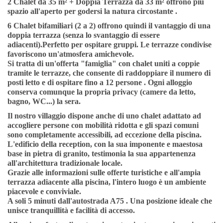
2 Chalet da 35 m² + Doppia Terrazza da 33 m²
offrono
più
spazio all'aperto per godersi la natura circostante
.
6 Chalet bifamiliari (2 a 2) offrono quindi il vantaggio di una
doppia terrazza (senza lo svantaggio di essere
adiacenti).
Perfetto per ospitare gruppi. Le terrazze condivise
favoriscono un'atmosfera amichevole.
Si tratta di un'offerta "famiglia" con chalet uniti a coppie
tramite le terrazze, che consente di raddoppiare il numero di
posti letto e di ospitare
fino a 12 persone
. Ogni alloggio
conserva comunque la propria privacy
(camere da letto,
bagno, WC...) la sera.
Il nostro villaggio dispone anche
di uno chalet adattato ad
accogliere persone con mobilità ridotta
e gli
spazi comuni
sono completamente accessibili,
ad eccezione della piscina.
L'edificio della reception, con la sua imponente e maestosa
base in pietra di granito, testimonia la sua appartenenza
all'architettura tradizionale locale.
Grazie alle informazioni sulle offerte turistiche e all'ampia
terrazza adiacente alla piscina, l'intero luogo è un ambiente
piacevole e conviviale.
A soli 5 minuti dall'autostrada A75
. Una posizione ideale che
unisce tranquillità e facilità di accesso.