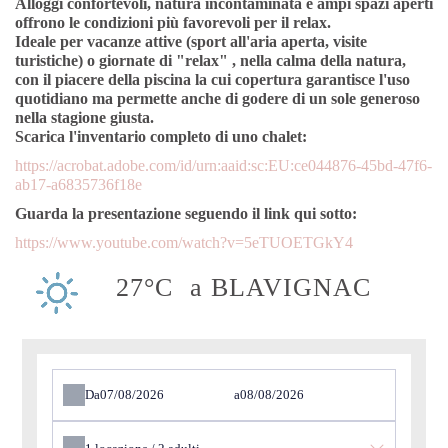
Alloggi confortevoli,
natura incontaminata
e
ampi spazi aperti
offrono le condizioni più favorevoli per il relax.
Ideale per
vacanze attive
(sport all'aria aperta, visite
turistiche) o giornate di
"relax"
, nella calma della natura,
con
il piacere della piscina
la cui copertura garantisce l'uso
quotidiano ma permette anche di godere di un sole generoso
nella stagione giusta.
Scarica l'inventario completo di uno chalet:
https://acrobat.adobe.com/id/urn:aaid:sc:EU:ce044876-45bd-47f6-
ab17-a6835736f18e
Guarda la presentazione seguendo il link qui sotto:
https://www.youtube.com/watch?v=5eTUOETGkY4
27°C
a BLAVIGNAC
Da
a