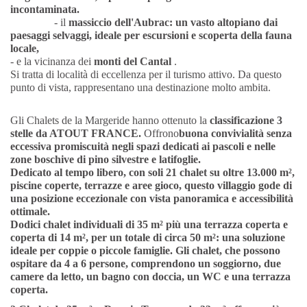
incontaminata.
- il
massiccio dell'Aubrac: un vasto altopiano dai
paesaggi selvaggi, ideale per escursioni e scoperta della fauna
locale,
- e la vicinanza dei
monti del Cantal
.
Si tratta di località di eccellenza per il turismo attivo. Da questo
punto di vista, rappresentano una destinazione molto ambita.
Gli Chalets de la Margeride hanno ottenuto la
classificazione 3
stelle da ATOUT FRANCE.
Offrono
buona convivialità senza
eccessiva promiscuità negli
spazi dedicati ai pascoli e nelle
zone boschive di pino silvestre e latifoglie.
Dedicato al tempo libero, con soli 21 chalet su oltre 13.000 m²,
piscine coperte, terrazze e aree gioco, questo villaggio gode di
una
posizione eccezionale
con
vista panoramica e accessibilità
ottimale.
Dodici chalet individuali di
35 m² più una terrazza coperta e
coperta
di 14 m², per un totale di circa 50 m²:
una soluzione
ideale per coppie o piccole famiglie.
Gli chalet, che possono
ospitare da 4 a 6 persone,
comprendono un soggiorno, due
camere da letto, un bagno con doccia, un WC e una terrazza
coperta.