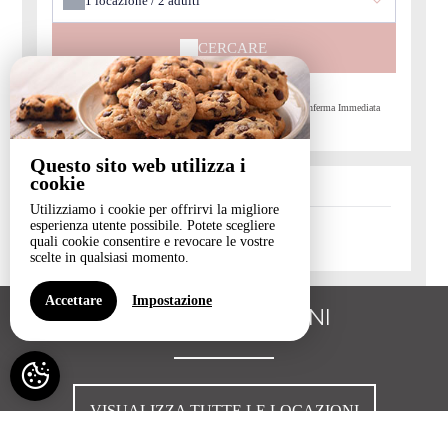
1
locazione /
2
adulti
CERCARE
Prenotazione Sicura al 100%, Migliori Tariffe Garantite, Conferma Immediata
Pagamento garantito da
Questo sito web utilizza i
cookie
Utilizziamo i cookie per offrirvi la migliore
esperienza utente possibile. Potete scegliere
-
Disponibile
-
Non disponibile
quali cookie consentire e revocare le vostre
scelte in qualsiasi momento.
Accettare
Impostazione
I NOSTRI LOCAZIONI
VISUALIZZA TUTTE LE LOCAZIONI