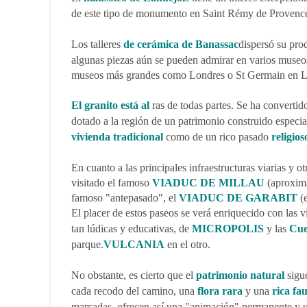
de este tipo de monumento en Saint Rémy de Provenc
Los talleres
de cerámica de Banassac
dispersó su pro
algunas piezas aún se pueden admirar en varios museos
museos más grandes como Londres o St Germain en L
El granito está al
ras de todas partes. Se ha convertido
dotado a la región de un patrimonio construido especi
vivienda tradicional
como de un rico pasado
religios
En cuanto a las principales infraestructuras viarias y o
visitado el famoso
VIADUC DE MILLAU
(aproxima
famoso "antepasado", el
VIADUC DE GARABIT
(e
El placer de estos paseos se verá enriquecido con las v
tan lúdicas y educativas, de
MICROPOLIS
y las
Cu
parque.
VULCANIA
en el otro.
No obstante, es cierto que el
patrimonio natural
sigue
cada recodo del camino, una
flora rara
y una
rica fa
marcadas, ofrecen así una "animación" permanente y u