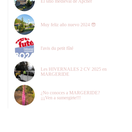
El sitio medieval de Apcher
Muy feliz año nuevo 2024 😎
l'avis du petit fûté
Les HIVERNALES 2 CV 2025 en
MARGERIDE
¿No conoces a MARGERIDE?
¡¡¡Ven a sumergirte!!!