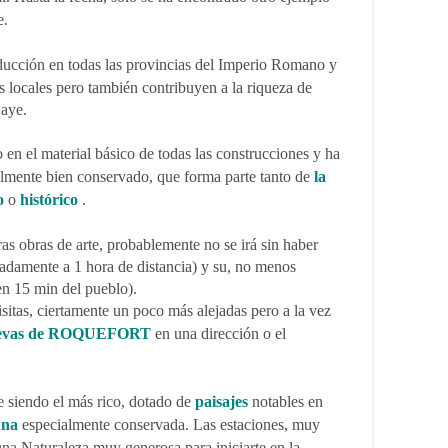
e.
ducción en todas las provincias del Imperio Romano y
 locales pero también contribuyen a la riqueza de
aye.
 en el material básico de todas las construcciones y ha
almente bien conservado, que forma parte tanto de
la
o
o
histórico
.
tras obras de arte, probablemente no se irá sin haber
damente a 1 hora de distancia) y su, no menos
n 15 min del pueblo).
isitas, ciertamente un poco más alejadas pero a la vez
evas de ROQUEFORT
en una dirección o el
 siendo el más rico, dotado de
paisajes
notables en
una
especialmente conservada. Las estaciones, muy
na Naturaleza muy generosa para iniciarte en la