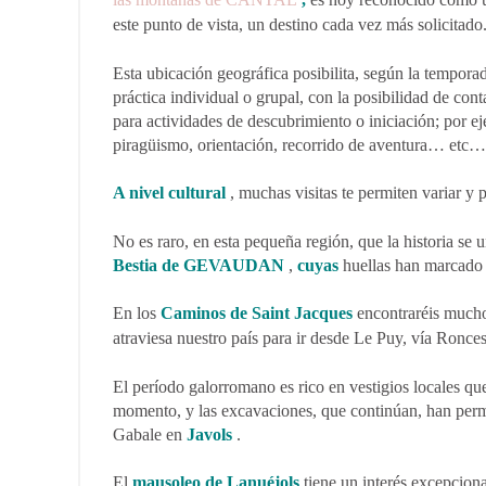
este punto de vista, un destino cada vez más solicitado
Esta ubicación geográfica posibilita, según la temporad
práctica individual o grupal, con la posibilidad de cont
para actividades de descubrimiento o iniciación; por e
piragüismo, orientación, recorrido de aventura… etc…
A nivel cultural
, muchas visitas te permiten variar y p
No es raro, en esta pequeña región, que la historia se u
Bestia
de GEVAUDAN
,
cuyas
huellas han marcado 
En los
Caminos de Saint Jacques
encontraréis mucho
atraviesa nuestro país para ir desde Le Puy, vía Ronce
El período galorromano es rico en vestigios locales que
momento, y las excavaciones, que continúan, han permi
Gabale en
Javols
.
El
mausoleo de Lanuéjols
tiene un interés excepciona