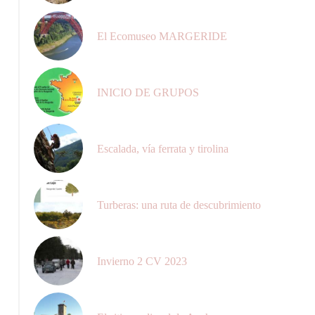
El Ecomuseo MARGERIDE
INICIO DE GRUPOS
Escalada, vía ferrata y tirolina
Turberas: una ruta de descubrimiento
Invierno 2 CV 2023