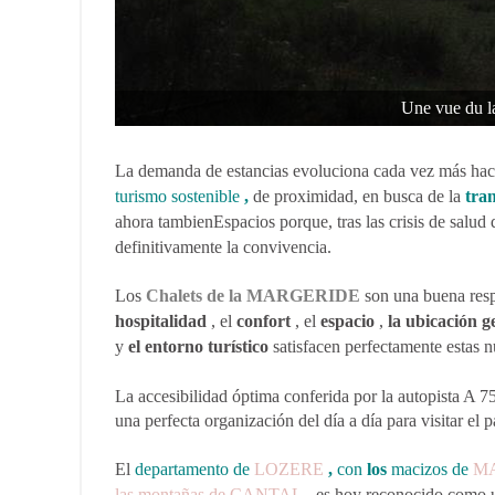
Une vue du l
La demanda de estancias evoluciona cada vez más ha
turismo
sostenible
,
de proximidad, en busca de la
tra
ahora tambien
Espacios porque, tras las crisis de salu
definitivamente la convivencia.
Los
Chalets de la MARGERIDE
son una buena respu
hospitalidad
, el
confort
, el
espacio
,
la ubicación g
y
el entorno turístico
satisfacen perfectamente estas n
La accesibilidad óptima conferida por la autopista A 
una perfecta organización del día a día para visitar el p
El
departamento de
LOZERE
,
con
los
macizos de
M
las montañas de CANTAL
,
es hoy reconocido como un