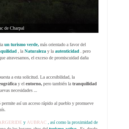
ac de Charpal
cia
un turismo verde,
más orientado a favor del
nquilidad
, la
Naturaleza
y la
autenticidad
. pero
d que atravesamos, el exceso de promiscuidad daña
esta a esta solicitud. La accesibilidad, la
eográfica
y el
entorno,
pero también la
tranquilidad
uevas necesidades ...
75 permite así un acceso rápido al pueblo y promueve
aís.
ARGERIDE
y
AUBRAC
, así como la proximidad de
o de los lugares altos del
turismo activo
. Es, desde