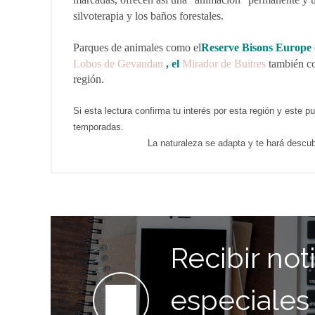
silvoterapia y los baños forestales.
Parques de animales como el
Reserve
Bisons
Europe
Lobos de Gevaudan
, el
Mirador de Buitres
también co
región.
Si esta lectura confirma tu interés por esta región y este p
temporadas.
La naturaleza se adapta y te hará descu
Recibir noti
especiales