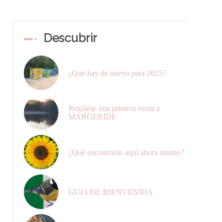
Descubrir
¿Qué hay de nuevo para 2025?
Regálese una primera visita a
MARGERIDE
¿Qué encontrarás aquí ahora mismo?
GUIA DE BIENVENIDA