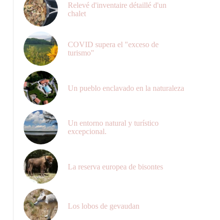
Relevé d'inventaire détaillé d'un
chalet
COVID supera el "exceso de
Paysage de Margeride
turismo"
Un pueblo enclavado en la naturaleza
Un entorno natural y turístico
excepcional.
La reserva europea de bisontes
Los lobos de gevaudan