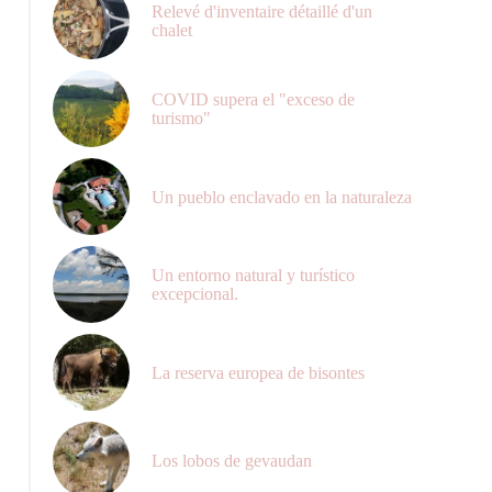
Relevé d'inventaire détaillé d'un
chalet
COVID supera el "exceso de
Apcher MB
turismo"
Un pueblo enclavado en la naturaleza
Un entorno natural y turístico
excepcional.
La reserva europea de bisontes
Los lobos de gevaudan