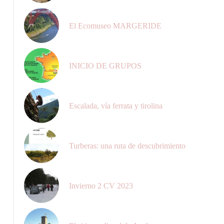
El Ecomuseo MARGERIDE
INICIO DE GRUPOS
Escalada, vía ferrata y tirolina
Turberas: una ruta de descubrimiento
Invierno 2 CV 2023