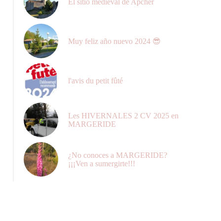
El sitio medieval de Apcher
Muy feliz año nuevo 2024 😎
l'avis du petit fûté
Les HIVERNALES 2 CV 2025 en
MARGERIDE
¿No conoces a MARGERIDE?
¡¡¡Ven a sumergirte!!!