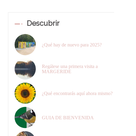
Descubrir
¿Qué hay de nuevo para 2025?
Regálese una primera visita a
MARGERIDE
¿Qué encontrarás aquí ahora mismo?
GUIA DE BIENVENIDA