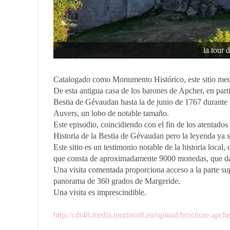
la tour 
Catalogado como Monumento Histórico, este sitio medi
De esta antigua casa de los barones de Apcher, en part
Bestia de Gévaudan hasta la de junio de 1767 durant
Auvers, un lobo de notable tamaño.
Este episodio, coincidiendo con el fin de los atentados
Historia de la Bestia de Gévaudan pero la leyenda ya s
Este sitio es un testimonio notable de la historia loca
que consta de aproximadamente 9000 monedas, que data
Una visita comentada proporciona acceso a la parte sup
panorama de 360 grados de Margeride.
Una visita es imprescindible.
http://cdt48.media.tourinsoft.eu/upload/brochure-apche