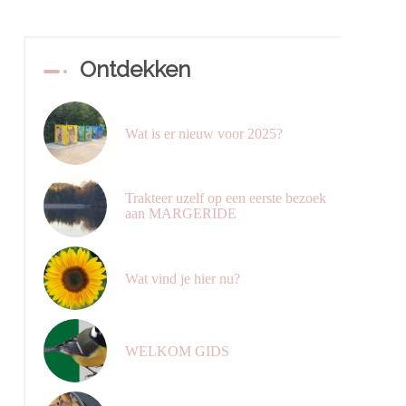
Ontdekken
Wat is er nieuw voor 2025?
Trakteer uzelf op een eerste bezoek
aan MARGERIDE
Wat vind je hier nu?
WELKOM GIDS