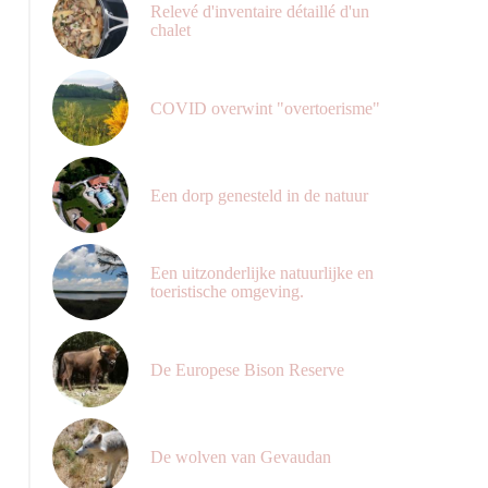
Relevé d'inventaire détaillé d'un
chalet
COVID overwint "overtoerisme"
Een dorp genesteld in de natuur
Een uitzonderlijke natuurlijke en
toeristische omgeving.
De Europese Bison Reserve
De wolven van Gevaudan