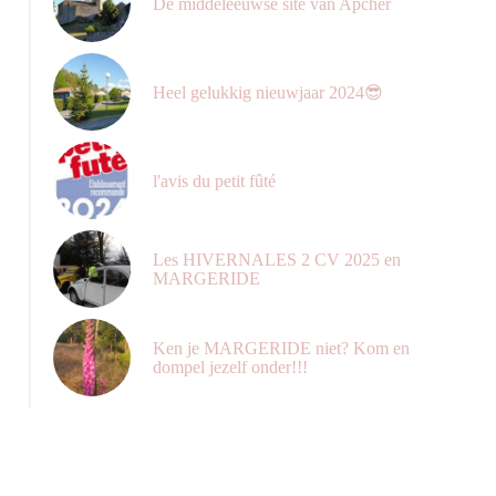
De middeleeuwse site van Apcher
Heel gelukkig nieuwjaar 2024😎
l'avis du petit fûté
Les HIVERNALES 2 CV 2025 en
MARGERIDE
Ken je MARGERIDE niet? Kom en
dompel jezelf onder!!!