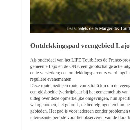
Les Chalets de la Margeride: Tour
Ontdekkingspad veengebied Lajo
Als onderdeel van het LIFE Tourbières de France-pro
gemeente Lajo en de ONF, een grootschalige actie u
en te versterken; een ontdekkingsparcours werd ingehu
reguliere evenementen.
Deze route biedt een route van 3 tot 6 km om de veen
een gidsboekje (verkrijgbaar bij het gemeentehuis van L
uitleg over deze opmerkelijke omgevingen, hun specifi
waargenomen, het gebruik, de bedreigingen en hun behe
gebieden. Het pad is voor iedereen zonder problemen t
interessante periode voor het observeren van de flora l