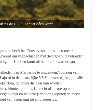
bières de LAJO Sentier découverte
gramma heeft het Conservatorium, samen met de
itgevoerd om veengebieden met dwergberk te behouden
ldigd in 1998 en komt uit het hoofdkwartier van
gebieden van Margeride te ontdekken.
Voorzien van
ajo of in de plaatselijke VVV-kantoren), krijgt u alle
eke flora, de fauna die daar kan worden
er. Houten pontons laten circulatie toe op natte
oegankelijk en het hele jaar door geopend; de meest
oopt van begin juni tot eind augustus.