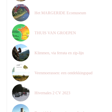
Het MARGERIDE Ecomuseum
THUIS VAN GROEPEN
Klimmen, via ferrata en zip-lijn
Veenmoerassen: een ontdekkingspad
Hivernales 2 CV 2023