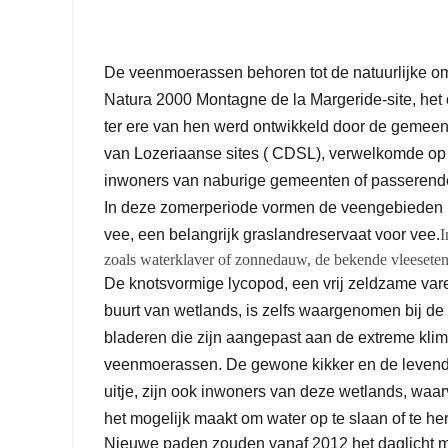
De veenmoerassen behoren tot de natuurlijke o
Natura 2000 Montagne de la Margeride-site, het
ter ere van hen werd ontwikkeld door de gemeen
van Lozeriaanse sites ( CDSL), verwelkomde op
inwoners van naburige gemeenten of passerend
In deze zomerperiode vormen de veengebieden 
vee, een belangrijk graslandreservaat voor vee.
I
zoals waterklaver of zonnedauw, de bekende vleeseten
De knotsvormige lycopod, een vrij zeldzame var
buurt van wetlands, is zelfs waargenomen bij de 
bladeren die zijn aangepast aan de extreme kl
veenmoerassen. De gewone kikker en de levend
uitje, zijn ook inwoners van deze wetlands, waa
het mogelijk maakt om water op te slaan of te her
Nieuwe paden zouden vanaf 2012 het daglicht m