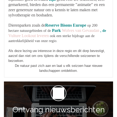
gemarkeerd, bieden dus een permanente "animatie" en een
zeer genereuze natuur om u kennis te laten maken met
sylvotherapie en bosbaden.
Dierenparken zoals de
Reserve
Bisons
Europe
op 200
Park
Wolves van Gevaudan
hectare natuurgebieden of de
, de
Vulture Lookout leveren
ook een sterke bijdrage aan de
aantrekkelijkheid van onze regio.
Als deze lezing uw interesse in deze regio en dit dorp bevestigt,
aarzel dan niet om ons tijdens de verschillende seizoenen te
bezoeken.
De natuur past zich aan en laat u elk seizoen haar nieuwe
landschappen ontdekken.
Ontvang nieuwsberichten