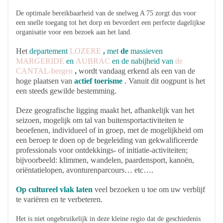
De optimale bereikbaarheid van de snelweg A 75 zorgt dus voor
een snelle toegang tot het dorp en bevordert een perfecte dagelijkse
organisatie voor een bezoek aan het land.
Het
departement
LOZERE
,
met
de
massieven
MARGERIDE
en
AUBRAC
en de nabijheid van
de
CANTAL-bergen
,
wordt vandaag erkend als een van de
hoge plaatsen van
actief toerisme
. Vanuit dit oogpunt is het
een steeds gewilde bestemming.
Deze geografische ligging maakt het, afhankelijk van het
seizoen, mogelijk om tal van buitensportactiviteiten te
beoefenen, individueel of in groep, met de mogelijkheid om
een beroep te doen op de begeleiding van gekwalificeerde
professionals voor ontdekkings- of initiatie-activiteiten;
bijvoorbeeld: klimmen, wandelen, paardensport, kanoën,
oriëntatielopen, avonturenparcours… etc….
Op cultureel vlak laten
veel bezoeken u toe om uw verblijf
te variëren en te verbeteren.
Het is niet ongebruikelijk in deze kleine regio dat de geschiedenis