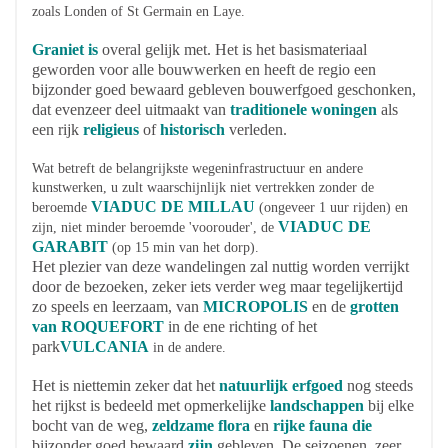
zoals Londen of St Germain en Laye.
Graniet is
overal gelijk met. Het is het basismateriaal
geworden voor alle bouwwerken en heeft de regio een
bijzonder goed bewaard gebleven bouwerfgoed geschonken,
dat evenzeer deel uitmaakt van
traditionele woningen
als
een rijk
religieus
of
historisch
verleden.
Wat betreft de belangrijkste wegeninfrastructuur en andere
kunstwerken, u zult waarschijnlijk niet vertrekken zonder de
VIADUC DE MILLAU
beroemde
(ongeveer 1 uur rijden) en
VIADUC DE
zijn, niet minder beroemde 'voorouder', de
GARABIT
(op 15 min van het dorp).
Het plezier van deze wandelingen zal nuttig worden verrijkt
door de bezoeken, zeker iets verder weg maar tegelijkertijd
zo speels en leerzaam, van
MICROPOLIS
en de
grotten
van ROQUEFORT
in de ene richting of het
park
VULCANIA
in de andere.
Het is niettemin zeker dat het
natuurlijk erfgoed
nog steeds
het rijkst is bedeeld met opmerkelijke
landschappen
bij elke
bocht van de weg,
zeldzame flora
en
rijke fauna die
bijzonder goed bewaard
zijn
gebleven. De seizoenen, zeer