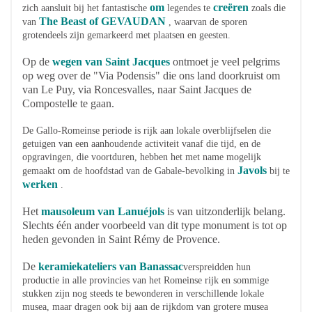
om
creëren
zich aansluit bij het fantastische
legendes te
zoals die
The Beast
of GEVAUDAN
van
, waarvan de sporen
grotendeels zijn gemarkeerd met plaatsen en geesten.
Op de
wegen van Saint Jacques
ontmoet je veel pelgrims
op weg over de "Via Podensis" die ons land doorkruist om
van Le Puy, via Roncesvalles, naar Saint Jacques de
Compostelle te gaan.
De Gallo-Romeinse periode is rijk aan lokale overblijfselen die
getuigen van een aanhoudende activiteit vanaf die tijd, en de
opgravingen, die voortduren, hebben het met name mogelijk
Javols
gemaakt om de hoofdstad van de Gabale-bevolking in
bij te
werken
.
Het
mausoleum van Lanuéjols
is van uitzonderlijk belang.
Slechts één ander voorbeeld van dit type monument is tot op
heden gevonden in Saint Rémy de Provence.
De
keramiekateliers van Banassac
verspreidden hun
productie in alle provincies van het Romeinse rijk en sommige
stukken zijn nog steeds te bewonderen in verschillende lokale
musea, maar dragen ook bij aan de rijkdom van grotere musea