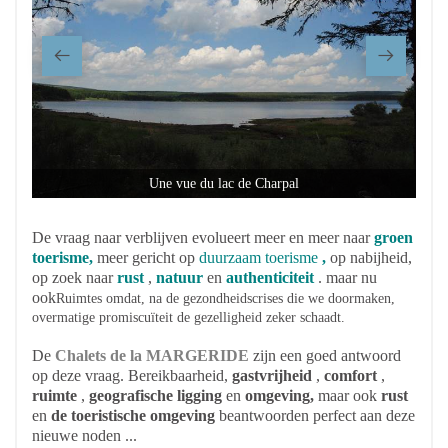
Une vue du lac de Charpal
De vraag naar verblijven evolueert meer en meer naar
groen
toerisme,
meer gericht op
duurzaam
toerisme
,
op nabijheid,
op zoek naar
rust
,
natuur
en
authenticiteit
. maar nu
ook
Ruimtes omdat, na de gezondheidscrises die we doormaken,
overmatige promiscuïteit de gezelligheid zeker schaadt.
De
Chalets de la MARGERIDE
zijn een goed antwoord
op deze vraag. Bereikbaarheid,
gastvrijheid
,
comfort
,
ruimte
,
geografische ligging
en
omgeving,
maar ook
rust
en
de toeristische omgeving
beantwoorden perfect aan deze
nieuwe noden ...