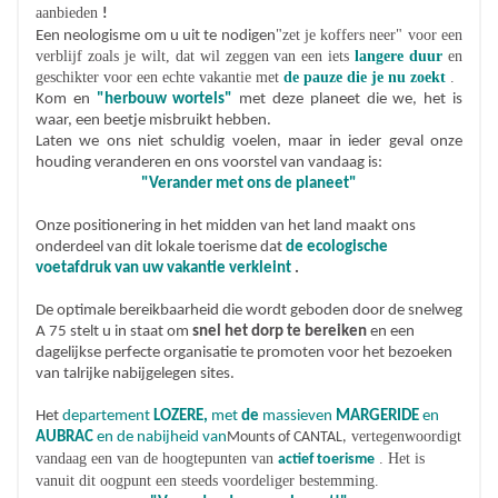
aanbieden
!
"zet je koffers neer" voor een
Een neologisme om u uit te nodigen
verblijf zoals je wilt, dat wil zeggen van een iets
langere
duur
en
geschikter voor een echte vakantie met
de pauze die
je nu zoekt
.
Kom en
"herbouw wortels"
met deze planeet die we, het is
waar, een beetje misbruikt hebben.
Laten we ons niet schuldig voelen, maar in ieder geval onze
houding veranderen en ons voorstel van vandaag is:
"Verander met ons de planeet"
Onze positionering in het midden van het land maakt ons
onderdeel van dit lokale toerisme dat
de ecologische
voetafdruk van uw vakantie verkleint
.
De optimale bereikbaarheid die wordt geboden door de snelweg
A 75 stelt u in staat om
snel het dorp te bereiken
en een
dagelijkse perfecte organisatie te promoten voor het bezoeken
van talrijke nabijgelegen sites.
Het
departement
LOZERE,
met
de
massieven
MARGERIDE
en
vertegenwoordigt
AUBRAC
en de nabijheid van
Mounts of CANTAL,
vandaag een van de hoogtepunten van
. Het is
actief toerisme
vanuit dit oogpunt een steeds voordeliger bestemming.