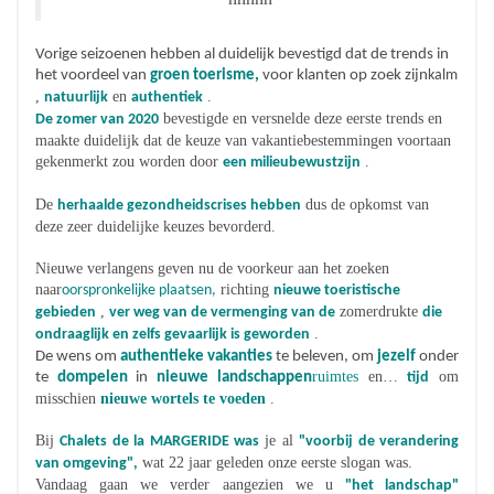
Vorige seizoenen hebben al duidelijk bevestigd dat de trends in
het voordeel van
groen toerisme,
voor klanten op zoek zijn
kalm
,
en
.
natuurlijk
authentiek
bevestigde en versnelde deze eerste trends en
De zomer van 2020
maakte duidelijk dat de keuze van vakantiebestemmingen voortaan
gekenmerkt zou worden door
.
een milieubewustzijn
De
dus de opkomst van
herhaalde gezondheidscrises hebben
deze zeer duidelijke keuzes bevorderd.
Nieuwe verlangens geven nu de voorkeur aan het zoeken
naar
richting
oorspronkelijke plaatsen,
nieuwe toeristische
,
zomerdrukte
gebieden
ver weg van de vermenging van de
die
.
ondraaglijk en zelfs gevaarlijk is geworden
De wens om
authentieke vakanties
te beleven, om
jezelf
onder
ruimtes
en…
om
te
dompelen
in
nieuwe landschappen
tijd
misschien
nieuwe wortels te voeden
.
Bij
je al
Chalets de la MARGERIDE was
"voorbij de verandering
wat 22 jaar geleden onze eerste slogan was.
van omgeving",
Vandaag gaan we verder aangezien we u
"het landschap"