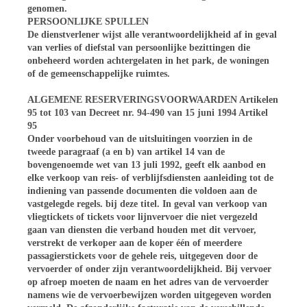
genomen.
PERSOONLIJKE SPULLEN
De dienstverlener wijst alle verantwoordelijkheid af in geval
van verlies of diefstal van persoonlijke bezittingen die
onbeheerd worden achtergelaten in het park, de woningen
of de gemeenschappelijke ruimtes.
ALGEMENE RESERVERINGSVOORWAARDEN
Artikelen
95 tot 103 van Decreet nr. 94-490 van 15 juni 1994 Artikel
95
Onder voorbehoud van de uitsluitingen voorzien in de
tweede paragraaf (a en b) van artikel 14 van de
bovengenoemde wet van 13 juli 1992, geeft elk aanbod en
elke verkoop van reis- of verblijfsdiensten aanleiding tot de
indiening van passende documenten die voldoen aan de
vastgelegde regels. bij deze titel. In geval van verkoop van
vliegtickets of tickets voor lijnvervoer die niet vergezeld
gaan van diensten die verband houden met dit vervoer,
verstrekt de verkoper aan de koper één of meerdere
passagierstickets voor de gehele reis, uitgegeven door de
vervoerder of onder zijn verantwoordelijkheid. Bij vervoer
op afroep moeten de naam en het adres van de vervoerder
namens wie de vervoerbewijzen worden uitgegeven worden