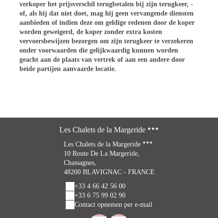
verkoper het prijsverschil terugbetalen bij zijn terugkeer, -
of, als hij dat niet doet, mag hij geen vervangende diensten
aanbieden of indien deze om geldige redenen door de koper
worden geweigerd, de koper zonder extra kosten
vervoersbewijzen bezorgen om zijn terugkeer te verzekeren
onder voorwaarden die gelijkwaardig kunnen worden
geacht aan de plaats van vertrek of aan een andere door
beide partijen aanvaarde locatie.
Les Chalets de la Margeride
Les Chalets de la Margeride
10 Route De La Margeride,
Chassagnes,
48200 BLAVIGNAC - FRANCE
+33 4 66 42 56 00
+33 6 75 99 02 90
Contact opnemen per e-mail