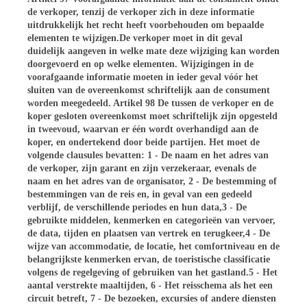
de verkoper, tenzij de verkoper zich in deze informatie
uitdrukkelijk het recht heeft voorbehouden om bepaalde
elementen te wijzigen.De verkoper moet in dit geval
duidelijk aangeven in welke mate deze wijziging kan worden
doorgevoerd en op welke elementen. Wijzigingen in de
voorafgaande informatie moeten in ieder geval vóór het
sluiten van de overeenkomst schriftelijk aan de consument
worden meegedeeld. Artikel 98 De tussen de verkoper en de
koper gesloten overeenkomst moet schriftelijk zijn opgesteld
in tweevoud, waarvan er één wordt overhandigd aan de
koper, en ondertekend door beide partijen. Het moet de
volgende clausules bevatten: 1 - De naam en het adres van
de verkoper, zijn garant en zijn verzekeraar, evenals de
naam en het adres van de organisator, 2 - De bestemming of
bestemmingen van de reis en, in geval van een gedeeld
verblijf, de verschillende periodes en hun data,3 - De
gebruikte middelen, kenmerken en categorieën van vervoer,
de data, tijden en plaatsen van vertrek en terugkeer,4 - De
wijze van accommodatie, de locatie, het comfortniveau en de
belangrijkste kenmerken ervan, de toeristische classificatie
volgens de regelgeving of gebruiken van het gastland.5 - Het
aantal verstrekte maaltijden, 6 - Het reisschema als het een
circuit betreft, 7 - De bezoeken, excursies of andere diensten