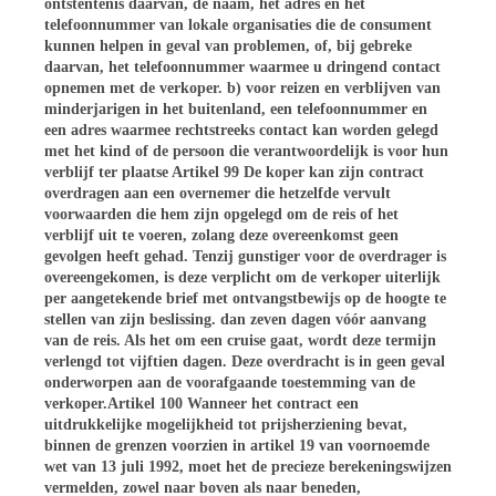
ontstentenis daarvan, de naam, het adres en het
telefoonnummer van lokale organisaties die de consument
kunnen helpen in geval van problemen, of, bij gebreke
daarvan, het telefoonnummer waarmee u dringend contact
opnemen met de verkoper. b) voor reizen en verblijven van
minderjarigen in het buitenland, een telefoonnummer en
een adres waarmee rechtstreeks contact kan worden gelegd
met het kind of de persoon die verantwoordelijk is voor hun
verblijf ter plaatse Artikel 99 De koper kan zijn contract
overdragen aan een overnemer die hetzelfde vervult
voorwaarden die hem zijn opgelegd om de reis of het
verblijf uit te voeren, zolang deze overeenkomst geen
gevolgen heeft gehad. Tenzij gunstiger voor de overdrager is
overeengekomen, is deze verplicht om de verkoper uiterlijk
per aangetekende brief met ontvangstbewijs op de hoogte te
stellen van zijn beslissing. dan zeven dagen vóór aanvang
van de reis. Als het om een cruise gaat, wordt deze termijn
verlengd tot vijftien dagen. Deze overdracht is in geen geval
onderworpen aan de voorafgaande toestemming van de
verkoper.Artikel 100 Wanneer het contract een
uitdrukkelijke mogelijkheid tot prijsherziening bevat,
binnen de grenzen voorzien in artikel 19 van voornoemde
wet van 13 juli 1992, moet het de precieze berekeningswijzen
vermelden, zowel naar boven als naar beneden,