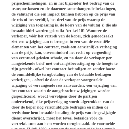
prijsschommelingen, en in het bijzonder het bedrag van de
transportkosten en de daarmee samenhangende belastingen,
de valuta('s) die een impact kunnen hebben op de prijs van
de reis of het verblijf, het deel van de prijs waarop de
wijziging van toepassing is, de koers van de valuta('s) die als
betaalmiddel worden gebruikt Artikel 101 Wanneer de
verkoper, vóór het vertrek van de koper, zich genoodzaakt
ziet een wijziging aan te brengen in een van de essentiële
elementen van het contract, zoals een aanzienlijke verhoging
van de prijs, kan, onverminderd het recht op vergoeding
van eventueel geleden schade, en na door de verkoper per
aangetekende brief met ontvangstbevestiging op de hoogte te
zijn gesteld:- ofwel het contract beëindigen en zonder boete
de onmiddellijke terugbetaling van de betaalde bedragen
verkrijgen, - ofwel de door de verkoper voorgestelde
wijziging of vervangende reis aanvaarden; een wijziging van
het contract waarin de aangebrachte wijzigingen worden
gespecificeerd, wordt vervolgens door de partijen
ondertekend, elke prijsverlaging wordt afgetrokken van de
door de koper nog verschuldigde bedragen en indien de
reeds door hem betaalde betaling de prijs van de gewijzigde
dienst overschrijdt, moet het teveel betaalde vóór de
vertrekdatum aan hem worden terugbetaald. de voormelde