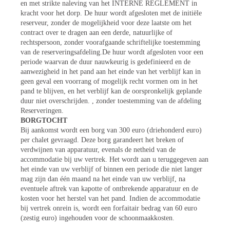
en met strikte naleving van het INTERNE REGLEMENT in
kracht voor het dorp. De huur wordt afgesloten met de initiële
reserveur, zonder de mogelijkheid voor deze laatste om het
contract over te dragen aan een derde, natuurlijke of
rechtspersoon, zonder voorafgaande schriftelijke toestemming
van de reserveringsafdeling.De huur wordt afgesloten voor een
periode waarvan de duur nauwkeurig is gedefinieerd en de
aanwezigheid in het pand aan het einde van het verblijf kan in
geen geval een voorrang of mogelijk recht vormen om in het
pand te blijven, en het verblijf kan de oorspronkelijk geplande
duur niet overschrijden. , zonder toestemming van de afdeling
Reserveringen.
BORGTOCHT
Bij aankomst wordt een borg van 300 euro (driehonderd euro)
per chalet gevraagd. Deze borg garandeert het breken of
verdwijnen van apparatuur, evenals de netheid van de
accommodatie bij uw vertrek. Het wordt aan u teruggegeven aan
het einde van uw verblijf of binnen een periode die niet langer
mag zijn dan één maand na het einde van uw verblijf, na
eventuele aftrek van kapotte of ontbrekende apparatuur en de
kosten voor het herstel van het pand. Indien de accommodatie
bij vertrek onrein is, wordt een forfaitair bedrag van 60 euro
(zestig euro) ingehouden voor de schoonmaakkosten.