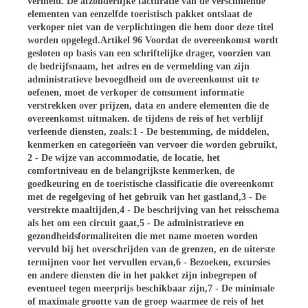
vermeld. De afzonderlijke facturatie van de verschillende
elementen van eenzelfde toeristisch pakket ontslaat de
verkoper niet van de verplichtingen die hem door deze titel
worden opgelegd.Artikel 96 Voordat de overeenkomst wordt
gesloten op basis van een schriftelijke drager, voorzien van
de bedrijfsnaam, het adres en de vermelding van zijn
administratieve bevoegdheid om de overeenkomst uit te
oefenen, moet de verkoper de consument informatie
verstrekken over prijzen, data en andere elementen die de
overeenkomst uitmaken. de tijdens de reis of het verblijf
verleende diensten, zoals:1 - De bestemming, de middelen,
kenmerken en categorieën van vervoer die worden gebruikt,
2 - De wijze van accommodatie, de locatie, het
comfortniveau en de belangrijkste kenmerken, de
goedkeuring en de toeristische classificatie die overeenkomt
met de regelgeving of het gebruik van het gastland,3 - De
verstrekte maaltijden,4 - De beschrijving van het reisschema
als het om een circuit gaat,5 - De administratieve en
gezondheidsformaliteiten die met name moeten worden
vervuld bij het overschrijden van de grenzen, en de uiterste
termijnen voor het vervullen ervan,6 - Bezoeken, excursies
en andere diensten die in het pakket zijn inbegrepen of
eventueel tegen meerprijs beschikbaar zijn,7 - De minimale
of maximale grootte van de groep waarmee de reis of het