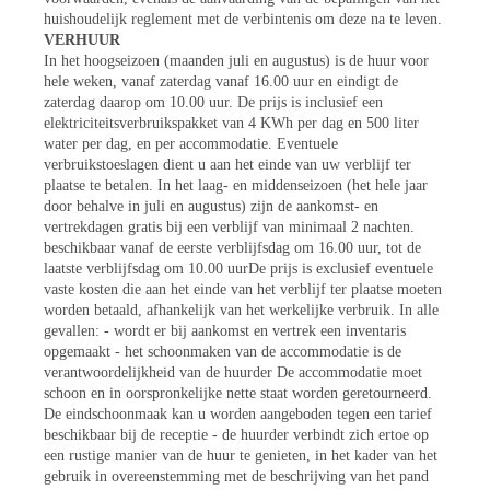
huishoudelijk reglement met de verbintenis om deze na te leven.
VERHUUR
In het hoogseizoen (maanden juli en augustus) is de huur voor
hele weken, vanaf zaterdag vanaf 16.00 uur en eindigt de
zaterdag daarop om 10.00 uur. De prijs is inclusief een
elektriciteitsverbruikspakket van 4 KWh per dag en 500 liter
water per dag, en per accommodatie. Eventuele
verbruikstoeslagen dient u aan het einde van uw verblijf ter
plaatse te betalen. In het laag- en middenseizoen (het hele jaar
door behalve in juli en augustus) zijn de aankomst- en
vertrekdagen gratis bij een verblijf van minimaal 2 nachten.
beschikbaar vanaf de eerste verblijfsdag om 16.00 uur, tot de
laatste verblijfsdag om 10.00 uurDe prijs is exclusief eventuele
vaste kosten die aan het einde van het verblijf ter plaatse moeten
worden betaald, afhankelijk van het werkelijke verbruik. In alle
gevallen: - wordt er bij aankomst en vertrek een inventaris
opgemaakt - het schoonmaken van de accommodatie is de
verantwoordelijkheid van de huurder De accommodatie moet
schoon en in oorspronkelijke nette staat worden geretourneerd.
De eindschoonmaak kan u worden aangeboden tegen een tarief
beschikbaar bij de receptie - de huurder verbindt zich ertoe op
een rustige manier van de huur te genieten, in het kader van het
gebruik in overeenstemming met de beschrijving van het pand