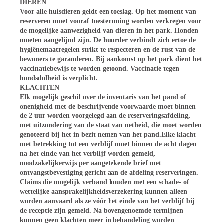
DIEREN
Voor alle huisdieren geldt een toeslag. Op het moment van
reserveren moet
vooraf toestemming
worden verkregen voor
de mogelijke aanwezigheid van dieren in het park. Honden
moeten aangelijnd zijn. De huurder verbindt zich ertoe de
hygiënemaatregelen strikt te respecteren en de rust van de
bewoners te garanderen. Bij aankomst op het park dient het
vaccinatiebewijs te worden getoond. Vaccinatie tegen
hondsdolheid is verplicht.
KLACHTEN
Elk mogelijk geschil over de inventaris van het pand of
onenigheid met de beschrijvende voorwaarde moet binnen
de 2 uur worden voorgelegd aan de reserveringsafdeling,
met uitzondering van de staat van netheid, die moet worden
genoteerd bij het in bezit nemen van het pand.Elke klacht
met betrekking tot een verblijf moet binnen de acht dagen
na het einde van het verblijf worden gemeld,
noodzakelijkerwijs per aangetekende brief met
ontvangstbevestiging gericht aan de afdeling reserveringen.
Claims die mogelijk verband houden met een schade- of
wettelijke aansprakelijkheidsverzekering kunnen alleen
worden aanvaard als ze vóór het einde van het verblijf bij
de receptie zijn gemeld. Na bovengenoemde termijnen
kunnen geen klachten meer in behandeling worden