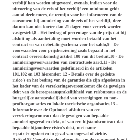
verblijf kan worden uitgevoerd, evenals, indien voor de
uitvoering van de reis of het verblijf een minimum geldt
aantal deelnemers, de termijn voor het informeren van de
consument bij annulering van de reis of het verblijf, deze
datum kan niet korter dan 21 dagen voor vertrek worden
vastgesteld,8 - Het bedrag of percentage van de prijs dat bij
afsluiting als aanbetaling moet worden betaald van het
contract en van debetalingsschema voor het saldo,9 - De
voorwaarden voor prijsherziening zoals bepaald in het
contract overeenkomstig artikel 100 van dit besluit,10 - De
annuleringsvoorwaarden van contractuele aard,11 - De
annuleringsvoorwaarden gedefinieerd in de artikelen
101,102 en 103 hieronder; 12 - Details over de gedekte
risico's en het bedrag van de garanties die zijn afgesloten in
het kader van de verzekeringsovereenkomst die de gevolgen
dekt van de beroepsaansprakelijkheid van reisbureaus en de
burgerlijke aansprakelijkheid van verenigingen en non-
profitorganisaties en lokale toeristische organisaties,13 -
Informatie over de Optioneel afsluiten van een
verzekeringscontract dat de gevolgen van bepaalde
annuleringsgevallen dekt, of van een bijstandscontract dat
bepaalde bijzondere risico's dekt, met name
repatriëringskosten in geval van ongeval of ziekte.
Artikel 97 Voorafgaande informatie aan de consument bindt