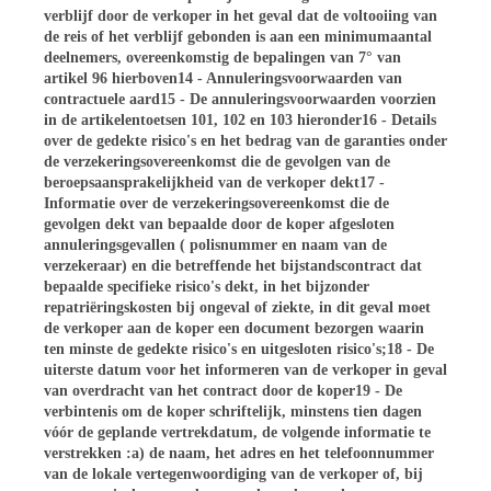
verblijf door de verkoper in het geval dat de voltooiing van
de reis of het verblijf gebonden is aan een minimumaantal
deelnemers, overeenkomstig de bepalingen van 7° van
artikel 96 hierboven14 - Annuleringsvoorwaarden van
contractuele aard15 - De annuleringsvoorwaarden voorzien
in de artikelentoetsen 101, 102 en 103 hieronder16 - Details
over de gedekte risico's en het bedrag van de garanties onder
de verzekeringsovereenkomst die de gevolgen van de
beroepsaansprakelijkheid van de verkoper dekt17 -
Informatie over de verzekeringsovereenkomst die de
gevolgen dekt van bepaalde door de koper afgesloten
annuleringsgevallen ( polisnummer en naam van de
verzekeraar) en die betreffende het bijstandscontract dat
bepaalde specifieke risico's dekt, in het bijzonder
repatriëringskosten bij ongeval of ziekte, in dit geval moet
de verkoper aan de koper een document bezorgen waarin
ten minste de gedekte risico's en uitgesloten risico's;18 - De
uiterste datum voor het informeren van de verkoper in geval
van overdracht van het contract door de koper19 - De
verbintenis om de koper schriftelijk, minstens tien dagen
vóór de geplande vertrekdatum, de volgende informatie te
verstrekken :a) de naam, het adres en het telefoonnummer
van de lokale vertegenwoordiging van de verkoper of, bij