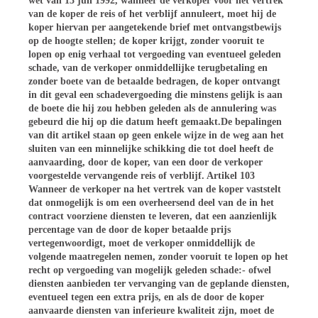
wet van 13 juli 1992, wanneer de verkoper vóór het vertrek
van de koper de reis of het verblijf annuleert, moet hij de
koper hiervan per aangetekende brief met ontvangstbewijs
op de hoogte stellen; de koper krijgt, zonder vooruit te
lopen op enig verhaal tot vergoeding van eventueel geleden
schade, van de verkoper onmiddellijke terugbetaling en
zonder boete van de betaalde bedragen, de koper ontvangt
in dit geval een schadevergoeding die minstens gelijk is aan
de boete die hij zou hebben geleden als de annulering was
gebeurd die hij op die datum heeft gemaakt.De bepalingen
van dit artikel staan op geen enkele wijze in de weg aan het
sluiten van een minnelijke schikking die tot doel heeft de
aanvaarding, door de koper, van een door de verkoper
voorgestelde vervangende reis of verblijf. Artikel 103
Wanneer de verkoper na het vertrek van de koper vaststelt
dat onmogelijk is om een overheersend deel van de in het
contract voorziene diensten te leveren, dat een aanzienlijk
percentage van de door de koper betaalde prijs
vertegenwoordigt, moet de verkoper onmiddellijk de
volgende maatregelen nemen, zonder vooruit te lopen op het
recht op vergoeding van mogelijk geleden schade:- ofwel
diensten aanbieden ter vervanging van de geplande diensten,
eventueel tegen een extra prijs, en als de door de koper
aanvaarde diensten van inferieure kwaliteit zijn, moet de