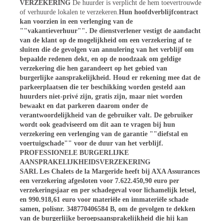
VERZEKERING
De huurder is verplicht de hem toevertrouwde
of verhuurde lokalen te verzekeren.
Hun hoofdverblijfcontract
kan voorzien in een verlenging van de
""vakantieverhuur"". De dienstverlener vestigt de aandacht
van de klant op de mogelijkheid om een verzekering af te
sluiten die de gevolgen van annulering van het verblijf om
bepaalde redenen dekt, en op de noodzaak om geldige
verzekering die hen garandeert op het gebied van
burgerlijke aansprakelijkheid. Houd er rekening mee dat de
parkeerplaatsen die ter beschikking worden gesteld aan
huurders niet-privé zijn, gratis zijn, maar niet worden
bewaakt en dat parkeren daarom onder de
verantwoordelijkheid van de gebruiker valt. De gebruiker
wordt ook geadviseerd om dit aan te vragen bij hun
verzekering een verlenging van de garantie ""diefstal en
voertuigschade"" voor de duur van het verblijf.
PROFESSIONELE BURGERLIJKE
AANSPRAKELIJKHEIDSVERZEKERING
SARL Les Chalets de la Margeride heeft bij AXA Assurances
een verzekering afgesloten voor 7.622.450,90 euro per
verzekeringsjaar en per schadegeval voor lichamelijk letsel,
en 990.918,61 euro voor materiële en immateriële schade
samen, polisnr. 348770406584 B, om de gevolgen te dekken
van de burgerlijke beroepsaansprakelijkheid die hij kan