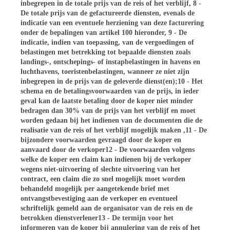
inbegrepen in de totale prijs van de reis of het verblijf, 8 -
De totale prijs van de gefactureerde diensten, evenals de
indicatie van een eventuele herziening van deze facturering
onder de bepalingen van artikel 100 hieronder, 9 - De
indicatie, indien van toepassing, van de vergoedingen of
belastingen met betrekking tot bepaalde diensten zoals
landings-, ontschepings- of instapbelastingen in havens en
luchthavens, toeristenbelastingen, wanneer ze niet zijn
inbegrepen in de prijs van de geleverde dienst(en);10 - Het
schema en de betalingsvoorwaarden van de prijs, in ieder
geval kan de laatste betaling door de koper niet minder
bedragen dan 30% van de prijs van het verblijf en moet
worden gedaan bij het indienen van de documenten die de
realisatie van de reis of het verblijf mogelijk maken ,11 - De
bijzondere voorwaarden gevraagd door de koper en
aanvaard door de verkoper12 - De voorwaarden volgens
welke de koper een claim kan indienen bij de verkoper
wegens niet-uitvoering of slechte uitvoering van het
contract, een claim die zo snel mogelijk moet worden
behandeld mogelijk per aangetekende brief met
ontvangstbevestiging aan de verkoper en eventueel
schriftelijk gemeld aan de organisator van de reis en de
betrokken dienstverlener13 - De termijn voor het
informeren van de koper bij annulering van de reis of het