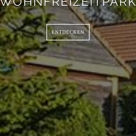
WOHNFREIZEITPAR
ENTDECKEN