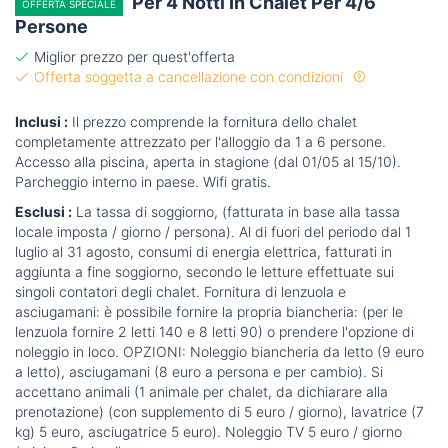
Per 4 Notti In Chalet Per 4/6
OFFERTA SPECIALE
Persone
Miglior prezzo per quest'offerta
Offerta soggetta a cancellazione con condizioni
Inclusi :
Il prezzo comprende la fornitura dello chalet
completamente attrezzato per l'alloggio da 1 a 6 persone.
Accesso alla piscina, aperta in stagione (dal 01/05 al 15/10).
Parcheggio interno in paese. Wifi gratis.
Esclusi :
La tassa di soggiorno, (fatturata in base alla tassa
locale imposta / giorno / persona). Al di fuori del periodo dal 1
luglio al 31 agosto, consumi di energia elettrica, fatturati in
aggiunta a fine soggiorno, secondo le letture effettuate sui
singoli contatori degli chalet. Fornitura di lenzuola e
asciugamani: è possibile fornire la propria biancheria: (per le
lenzuola fornire 2 letti 140 e 8 letti 90) o prendere l'opzione di
noleggio in loco. OPZIONI: Noleggio biancheria da letto (9 euro
a letto), asciugamani (8 euro a persona e per cambio). Si
accettano animali (1 animale per chalet, da dichiarare alla
prenotazione) (con supplemento di 5 euro / giorno), lavatrice (7
kg) 5 euro, asciugatrice 5 euro). Noleggio TV 5 euro / giorno