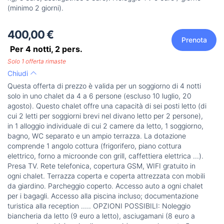
(minimo 2 giorni).
400,00 €
Prenota
Per 4 notti,
2
pers.
Solo 1 offerta rimaste
Chiudi
Questa offerta di prezzo è valida per un soggiorno di 4 notti
solo in uno chalet da 4 a 6 persone (escluso 10 luglio, 20
agosto). Questo chalet offre una capacità di sei posti letto (di
cui 2 letti per soggiorni brevi nel divano letto per 2 persone),
in 1 alloggio individuale di cui 2 camere da letto, 1 soggiorno,
bagno, WC separato e un ampio terrazza. La dotazione
comprende 1 angolo cottura (frigorifero, piano cottura
elettrico, forno a microonde con grill, caffettiera elettrica ...).
Presa TV. Rete telefonica, copertura GSM, WIFI gratuito in
ogni chalet. Terrazza coperta e coperta attrezzata con mobili
da giardino. Parcheggio coperto. Accesso auto a ogni chalet
per i bagagli. Accesso alla piscina incluso; documentazione
turistica alla reception ..... OPZIONI POSSIBILI: Noleggio
biancheria da letto (9 euro a letto), asciugamani (8 euro a