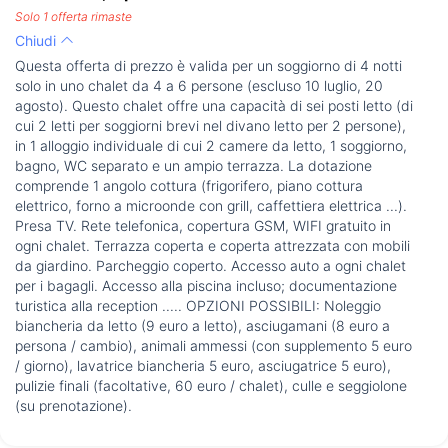
Solo 1 offerta rimaste
Chiudi
Questa offerta di prezzo è valida per un soggiorno di 4 notti
solo in uno chalet da 4 a 6 persone (escluso 10 luglio, 20
agosto). Questo chalet offre una capacità di sei posti letto (di
cui 2 letti per soggiorni brevi nel divano letto per 2 persone),
in 1 alloggio individuale di cui 2 camere da letto, 1 soggiorno,
bagno, WC separato e un ampio terrazza. La dotazione
comprende 1 angolo cottura (frigorifero, piano cottura
elettrico, forno a microonde con grill, caffettiera elettrica ...).
Presa TV. Rete telefonica, copertura GSM, WIFI gratuito in
ogni chalet. Terrazza coperta e coperta attrezzata con mobili
da giardino. Parcheggio coperto. Accesso auto a ogni chalet
per i bagagli. Accesso alla piscina incluso; documentazione
turistica alla reception ..... OPZIONI POSSIBILI: Noleggio
biancheria da letto (9 euro a letto), asciugamani (8 euro a
persona / cambio), animali ammessi (con supplemento 5 euro
/ giorno), lavatrice biancheria 5 euro, asciugatrice 5 euro),
pulizie finali (facoltative, 60 euro / chalet), culle e seggiolone
(su prenotazione).