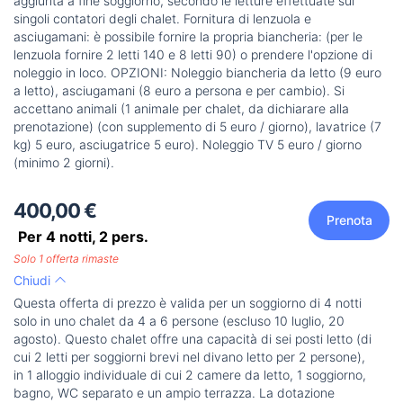
aggiunta a fine soggiorno, secondo le letture effettuate sui
singoli contatori degli chalet. Fornitura di lenzuola e
asciugamani: è possibile fornire la propria biancheria: (per le
lenzuola fornire 2 letti 140 e 8 letti 90) o prendere l'opzione di
noleggio in loco. OPZIONI: Noleggio biancheria da letto (9 euro
a letto), asciugamani (8 euro a persona e per cambio). Si
accettano animali (1 animale per chalet, da dichiarare alla
prenotazione) (con supplemento di 5 euro / giorno), lavatrice (7
kg) 5 euro, asciugatrice 5 euro). Noleggio TV 5 euro / giorno
(minimo 2 giorni).
400,00 €
Prenota
Per 4 notti,
2
pers.
Solo 1 offerta rimaste
Chiudi
Questa offerta di prezzo è valida per un soggiorno di 4 notti
solo in uno chalet da 4 a 6 persone (escluso 10 luglio, 20
agosto). Questo chalet offre una capacità di sei posti letto (di
cui 2 letti per soggiorni brevi nel divano letto per 2 persone),
in 1 alloggio individuale di cui 2 camere da letto, 1 soggiorno,
bagno, WC separato e un ampio terrazza. La dotazione