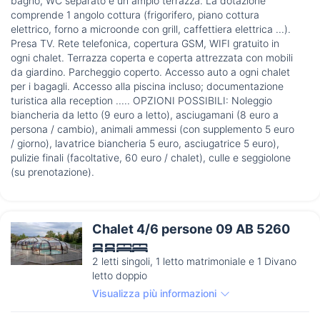
bagno, WC separato e un ampio terrazza. La dotazione
comprende 1 angolo cottura (frigorifero, piano cottura
elettrico, forno a microonde con grill, caffettiera elettrica ...).
Presa TV. Rete telefonica, copertura GSM, WIFI gratuito in
ogni chalet. Terrazza coperta e coperta attrezzata con mobili
da giardino. Parcheggio coperto. Accesso auto a ogni chalet
per i bagagli. Accesso alla piscina incluso; documentazione
turistica alla reception ..... OPZIONI POSSIBILI: Noleggio
biancheria da letto (9 euro a letto), asciugamani (8 euro a
persona / cambio), animali ammessi (con supplemento 5 euro
/ giorno), lavatrice biancheria 5 euro, asciugatrice 5 euro),
pulizie finali (facoltative, 60 euro / chalet), culle e seggiolone
(su prenotazione).
Chalet 4/6 persone 09 AB 5260
2 letti singoli, 1 letto matrimoniale e 1 Divano
letto doppio
Visualizza più informazioni