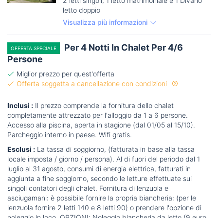
2 letti singoli, 1 letto matrimoniale e 1 Divano
letto doppio
Visualizza più informazioni
Per 4 Notti In Chalet Per 4/6
OFFERTA SPECIALE
Persone
Miglior prezzo per quest'offerta
Offerta soggetta a cancellazione con condizioni
Inclusi :
Il prezzo comprende la fornitura dello chalet
completamente attrezzato per l'alloggio da 1 a 6 persone.
Accesso alla piscina, aperta in stagione (dal 01/05 al 15/10).
Parcheggio interno in paese. Wifi gratis.
Esclusi :
La tassa di soggiorno, (fatturata in base alla tassa
locale imposta / giorno / persona). Al di fuori del periodo dal 1
luglio al 31 agosto, consumi di energia elettrica, fatturati in
aggiunta a fine soggiorno, secondo le letture effettuate sui
singoli contatori degli chalet. Fornitura di lenzuola e
asciugamani: è possibile fornire la propria biancheria: (per le
lenzuola fornire 2 letti 140 e 8 letti 90) o prendere l'opzione di
noleggio in loco. OPZIONI: Noleggio biancheria da letto (9 euro