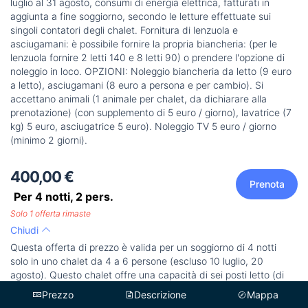
luglio al 31 agosto, consumi di energia elettrica, fatturati in
aggiunta a fine soggiorno, secondo le letture effettuate sui
singoli contatori degli chalet. Fornitura di lenzuola e
asciugamani: è possibile fornire la propria biancheria: (per le
lenzuola fornire 2 letti 140 e 8 letti 90) o prendere l'opzione di
noleggio in loco. OPZIONI: Noleggio biancheria da letto (9 euro
a letto), asciugamani (8 euro a persona e per cambio). Si
accettano animali (1 animale per chalet, da dichiarare alla
prenotazione) (con supplemento di 5 euro / giorno), lavatrice (7
kg) 5 euro, asciugatrice 5 euro). Noleggio TV 5 euro / giorno
(minimo 2 giorni).
400,00 €
Prenota
Per 4 notti,
2
pers.
Solo 1 offerta rimaste
Chiudi
Questa offerta di prezzo è valida per un soggiorno di 4 notti
solo in uno chalet da 4 a 6 persone (escluso 10 luglio, 20
agosto). Questo chalet offre una capacità di sei posti letto (di
cui 2 letti per soggiorni brevi nel divano letto per 2 persone),
Prezzo
Descrizione
Mappa
in 1 alloggio individuale di cui 2 camere da letto, 1 soggiorno,