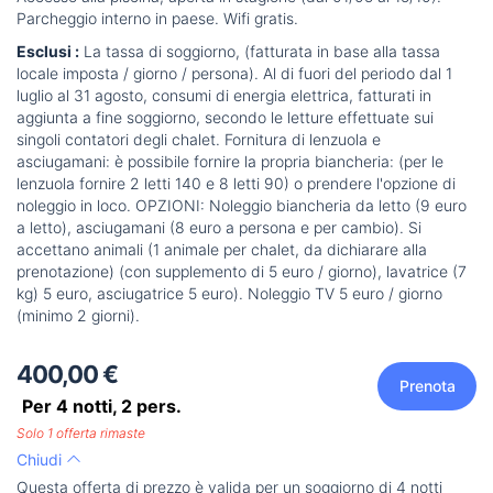
Parcheggio interno in paese. Wifi gratis.
Esclusi :
La tassa di soggiorno, (fatturata in base alla tassa
locale imposta / giorno / persona). Al di fuori del periodo dal 1
luglio al 31 agosto, consumi di energia elettrica, fatturati in
aggiunta a fine soggiorno, secondo le letture effettuate sui
singoli contatori degli chalet. Fornitura di lenzuola e
asciugamani: è possibile fornire la propria biancheria: (per le
lenzuola fornire 2 letti 140 e 8 letti 90) o prendere l'opzione di
noleggio in loco. OPZIONI: Noleggio biancheria da letto (9 euro
a letto), asciugamani (8 euro a persona e per cambio). Si
accettano animali (1 animale per chalet, da dichiarare alla
prenotazione) (con supplemento di 5 euro / giorno), lavatrice (7
kg) 5 euro, asciugatrice 5 euro). Noleggio TV 5 euro / giorno
(minimo 2 giorni).
400,00 €
Prenota
Per 4 notti,
2
pers.
Solo 1 offerta rimaste
Chiudi
Questa offerta di prezzo è valida per un soggiorno di 4 notti