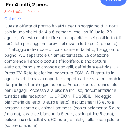
Per 4 notti,
2
pers.
Solo 1 offerta rimaste
Chiudi
Questa offerta di prezzo è valida per un soggiorno di 4 notti
solo in uno chalet da 4 a 6 persone (escluso 10 luglio, 20
agosto). Questo chalet offre una capacità di sei posti letto (di
cui 2 letti per soggiorni brevi nel divano letto per 2 persone),
in 1 alloggio individuale di cui 2 camere da letto, 1 soggiorno,
bagno, WC separato e un ampio terrazza. La dotazione
comprende 1 angolo cottura (frigorifero, piano cottura
elettrico, forno a microonde con grill, caffettiera elettrica ...).
Presa TV. Rete telefonica, copertura GSM, WIFI gratuito in
ogni chalet. Terrazza coperta e coperta attrezzata con mobili
da giardino. Parcheggio coperto. Accesso auto a ogni chalet
per i bagagli. Accesso alla piscina incluso; documentazione
turistica alla reception ..... OPZIONI POSSIBILI: Noleggio
biancheria da letto (9 euro a letto), asciugamani (8 euro a
persona / cambio), animali ammessi (con supplemento 5 euro
/ giorno), lavatrice biancheria 5 euro, asciugatrice 5 euro),
pulizie finali (facoltative, 60 euro / chalet), culle e seggiolone
(su prenotazione).