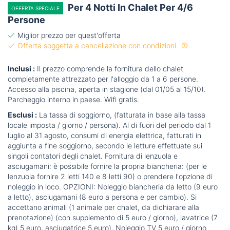
Per 4 Notti In Chalet Per 4/6
OFFERTA SPECIALE
Persone
Miglior prezzo per quest'offerta
Offerta soggetta a cancellazione con condizioni
Inclusi :
Il prezzo comprende la fornitura dello chalet
completamente attrezzato per l'alloggio da 1 a 6 persone.
Accesso alla piscina, aperta in stagione (dal 01/05 al 15/10).
Parcheggio interno in paese. Wifi gratis.
Esclusi :
La tassa di soggiorno, (fatturata in base alla tassa
locale imposta / giorno / persona). Al di fuori del periodo dal 1
luglio al 31 agosto, consumi di energia elettrica, fatturati in
aggiunta a fine soggiorno, secondo le letture effettuate sui
singoli contatori degli chalet. Fornitura di lenzuola e
asciugamani: è possibile fornire la propria biancheria: (per le
lenzuola fornire 2 letti 140 e 8 letti 90) o prendere l'opzione di
noleggio in loco. OPZIONI: Noleggio biancheria da letto (9 euro
a letto), asciugamani (8 euro a persona e per cambio). Si
accettano animali (1 animale per chalet, da dichiarare alla
prenotazione) (con supplemento di 5 euro / giorno), lavatrice (7
kg) 5 euro, asciugatrice 5 euro). Noleggio TV 5 euro / giorno