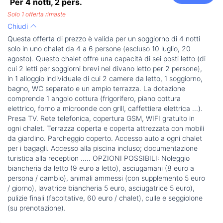
Per 4 notti,
2
pers.
Solo 1 offerta rimaste
Chiudi
Questa offerta di prezzo è valida per un soggiorno di 4 notti
solo in uno chalet da 4 a 6 persone (escluso 10 luglio, 20
agosto). Questo chalet offre una capacità di sei posti letto (di
cui 2 letti per soggiorni brevi nel divano letto per 2 persone),
in 1 alloggio individuale di cui 2 camere da letto, 1 soggiorno,
bagno, WC separato e un ampio terrazza. La dotazione
comprende 1 angolo cottura (frigorifero, piano cottura
elettrico, forno a microonde con grill, caffettiera elettrica ...).
Presa TV. Rete telefonica, copertura GSM, WIFI gratuito in
ogni chalet. Terrazza coperta e coperta attrezzata con mobili
da giardino. Parcheggio coperto. Accesso auto a ogni chalet
per i bagagli. Accesso alla piscina incluso; documentazione
turistica alla reception ..... OPZIONI POSSIBILI: Noleggio
biancheria da letto (9 euro a letto), asciugamani (8 euro a
persona / cambio), animali ammessi (con supplemento 5 euro
/ giorno), lavatrice biancheria 5 euro, asciugatrice 5 euro),
pulizie finali (facoltative, 60 euro / chalet), culle e seggiolone
(su prenotazione).