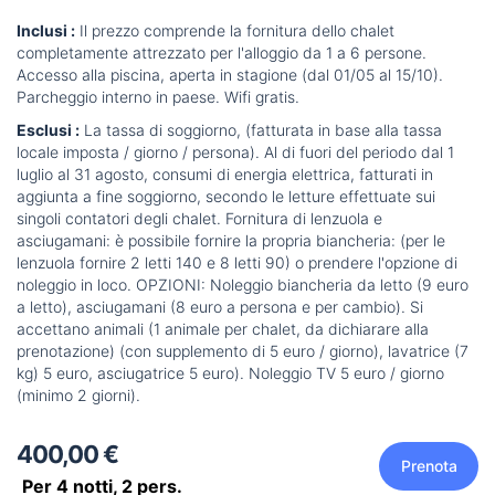
Inclusi :
Il prezzo comprende la fornitura dello chalet
completamente attrezzato per l'alloggio da 1 a 6 persone.
Accesso alla piscina, aperta in stagione (dal 01/05 al 15/10).
Parcheggio interno in paese. Wifi gratis.
Esclusi :
La tassa di soggiorno, (fatturata in base alla tassa
locale imposta / giorno / persona). Al di fuori del periodo dal 1
luglio al 31 agosto, consumi di energia elettrica, fatturati in
aggiunta a fine soggiorno, secondo le letture effettuate sui
singoli contatori degli chalet. Fornitura di lenzuola e
asciugamani: è possibile fornire la propria biancheria: (per le
lenzuola fornire 2 letti 140 e 8 letti 90) o prendere l'opzione di
noleggio in loco. OPZIONI: Noleggio biancheria da letto (9 euro
a letto), asciugamani (8 euro a persona e per cambio). Si
accettano animali (1 animale per chalet, da dichiarare alla
prenotazione) (con supplemento di 5 euro / giorno), lavatrice (7
kg) 5 euro, asciugatrice 5 euro). Noleggio TV 5 euro / giorno
(minimo 2 giorni).
400,00 €
Prenota
Per 4 notti,
2
pers.