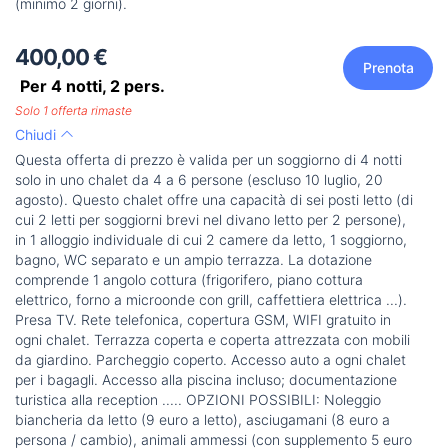
(minimo 2 giorni).
400,00 €
Prenota
Per 4 notti,
2
pers.
Solo 1 offerta rimaste
Chiudi
Questa offerta di prezzo è valida per un soggiorno di 4 notti
solo in uno chalet da 4 a 6 persone (escluso 10 luglio, 20
agosto). Questo chalet offre una capacità di sei posti letto (di
cui 2 letti per soggiorni brevi nel divano letto per 2 persone),
in 1 alloggio individuale di cui 2 camere da letto, 1 soggiorno,
bagno, WC separato e un ampio terrazza. La dotazione
comprende 1 angolo cottura (frigorifero, piano cottura
elettrico, forno a microonde con grill, caffettiera elettrica ...).
Presa TV. Rete telefonica, copertura GSM, WIFI gratuito in
ogni chalet. Terrazza coperta e coperta attrezzata con mobili
da giardino. Parcheggio coperto. Accesso auto a ogni chalet
per i bagagli. Accesso alla piscina incluso; documentazione
turistica alla reception ..... OPZIONI POSSIBILI: Noleggio
biancheria da letto (9 euro a letto), asciugamani (8 euro a
persona / cambio), animali ammessi (con supplemento 5 euro