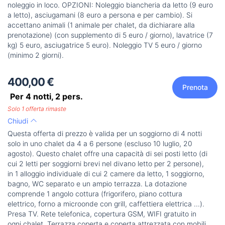
noleggio in loco. OPZIONI: Noleggio biancheria da letto (9 euro
a letto), asciugamani (8 euro a persona e per cambio). Si
accettano animali (1 animale per chalet, da dichiarare alla
prenotazione) (con supplemento di 5 euro / giorno), lavatrice (7
kg) 5 euro, asciugatrice 5 euro). Noleggio TV 5 euro / giorno
(minimo 2 giorni).
400,00 €
Prenota
Per 4 notti,
2
pers.
Solo 1 offerta rimaste
Chiudi
Questa offerta di prezzo è valida per un soggiorno di 4 notti
solo in uno chalet da 4 a 6 persone (escluso 10 luglio, 20
agosto). Questo chalet offre una capacità di sei posti letto (di
cui 2 letti per soggiorni brevi nel divano letto per 2 persone),
in 1 alloggio individuale di cui 2 camere da letto, 1 soggiorno,
bagno, WC separato e un ampio terrazza. La dotazione
comprende 1 angolo cottura (frigorifero, piano cottura
elettrico, forno a microonde con grill, caffettiera elettrica ...).
Presa TV. Rete telefonica, copertura GSM, WIFI gratuito in
ogni chalet. Terrazza coperta e coperta attrezzata con mobili