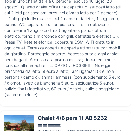
solo in uno chalet da 4 a 6 persone (escluso 10 luglio, 20
agosto). Questo chalet offre una capacità di sei posti letto (di
cui 2 letti per soggiorni brevi nel divano letto per 2 persone),
in 1 alloggio individuale di cui 2 camere da letto, 1 soggiorno,
bagno, WC separato e un ampio terrazza. La dotazione
comprende 1 angolo cottura (frigorifero, piano cottura
elettrico, forno a microonde con grill, caffettiera elettrica ...).
Presa TV. Rete telefonica, copertura GSM, WIFI gratuito in
ogni chalet. Terrazza coperta e coperta attrezzata con mobili
da giardino. Parcheggio coperto. Accesso auto a ogni chalet
per i bagagli. Accesso alla piscina incluso; documentazione
turistica alla reception ..... OPZIONI POSSIBILI: Noleggio
biancheria da letto (9 euro a letto), asciugamani (8 euro a
persona / cambio), animali ammessi (con supplemento 5 euro
/ giorno), lavatrice biancheria 5 euro, asciugatrice 5 euro),
pulizie finali (facoltative, 60 euro / chalet), culle e seggiolone
(su prenotazione).
Chalet 4/6 pers 11 AB 5262