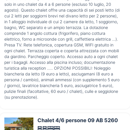
solo in uno chalet da 4 a 6 persone (escluso 10 luglio, 20
agosto). Questo chalet offre una capacità di sei posti letto (di
cui 2 letti per soggiorni brevi nel divano letto per 2 persone),
in 1 alloggio individuale di cui 2 camere da letto, 1 soggiorno,
bagno, WC separato e un ampio terrazza. La dotazione
comprende 1 angolo cottura (frigorifero, piano cottura
elettrico, forno a microonde con grill, caffettiera elettrica ...).
Presa TV. Rete telefonica, copertura GSM, WIFI gratuito in
ogni chalet. Terrazza coperta e coperta attrezzata con mobili
da giardino. Parcheggio coperto. Accesso auto a ogni chalet
per i bagagli. Accesso alla piscina incluso; documentazione
turistica alla reception ..... OPZIONI POSSIBILI: Noleggio
biancheria da letto (9 euro a letto), asciugamani (8 euro a
persona / cambio), animali ammessi (con supplemento 5 euro
/ giorno), lavatrice biancheria 5 euro, asciugatrice 5 euro),
pulizie finali (facoltative, 60 euro / chalet), culle e seggiolone
(su prenotazione).
Chalet 4/6 persone 09 AB 5260